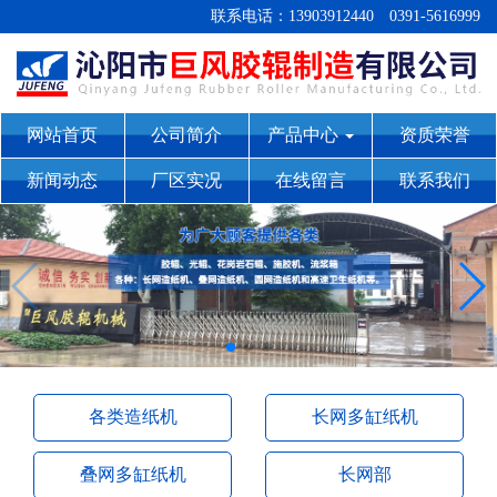
联系电话：13903912440 0391-5616999
网站首页
公司简介
产品中心
资质荣誉
新闻动态
厂区实况
在线留言
联系我们
各类造纸机
长网多缸纸机
叠网多缸纸机
长网部