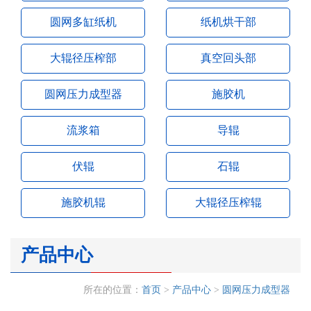
圆网多缸纸机
纸机烘干部
大辊径压榨部
真空回头部
圆网压力成型器
施胶机
流浆箱
导辊
伏辊
石辊
施胶机辊
大辊径压榨辊
产品中心
所在的位置：
首页
>
产品中心
>
圆网压力成型器